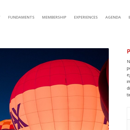
T
FUNDAMENTS
MEMBERSHIP
EXPERIENCES
AGENDA
P
N
p
e
i
d
t