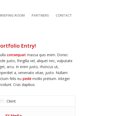
BRIEFING ROOM
PARTNERS
CONTACT
ortfolio Entry!
ulla
consequat
massa quis enim. Donec
ede justo, fringilla vel, aliquet nec, vulputate
get, arcu. In enim justo, rhoncus ut,
mperdiet a, venenatis vitae, justo. Nullam
ictum felis eu
pede
mollis pretium. Integer
incidunt. Cras dapibus.
Client
XY Media